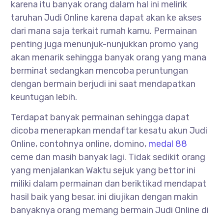
karena itu banyak orang dalam hal ini melirik
taruhan Judi Online karena dapat akan ke akses
dari mana saja terkait rumah kamu. Permainan
penting juga menunjuk-nunjukkan promo yang
akan menarik sehingga banyak orang yang mana
berminat sedangkan mencoba peruntungan
dengan bermain berjudi ini saat mendapatkan
keuntugan lebih.
Terdapat banyak permainan sehingga dapat
dicoba menerapkan mendaftar kesatu akun Judi
Online, contohnya online, domino,
medal 88
ceme dan masih banyak lagi. Tidak sedikit orang
yang menjalankan Waktu sejuk yang bettor ini
miliki dalam permainan dan beriktikad mendapat
hasil baik yang besar. ini diujikan dengan makin
banyaknya orang memang bermain Judi Online di