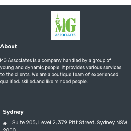
About
MG Associates is a company handled by a group of
young and dynamic people. It provides various services
to the clients. We are a boutique team of experienced,
qualified, skilled,and like minded people.
Sydney
Suite 205, Level 2, 379 Pitt Street, Sydney NSW
2000