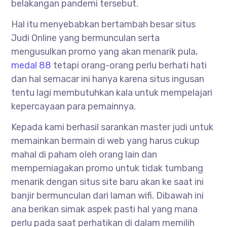
belakangan pandemi tersebut.
Hal itu menyebabkan bertambah besar situs
Judi Online yang bermunculan serta
mengusulkan promo yang akan menarik pula,
medal 88
tetapi orang-orang perlu berhati hati
dan hal semacar ini hanya karena situs ingusan
tentu lagi membutuhkan kala untuk mempelajari
kepercayaan para pemainnya.
Kepada kami berhasil sarankan master judi untuk
memainkan bermain di web yang harus cukup
mahal di paham oleh orang lain dan
memperniagakan promo untuk tidak tumbang
menarik dengan situs site baru akan ke saat ini
banjir bermunculan dari laman wifi. Dibawah ini
ana berikan simak aspek pasti hal yang mana
perlu pada saat perhatikan di dalam memilih