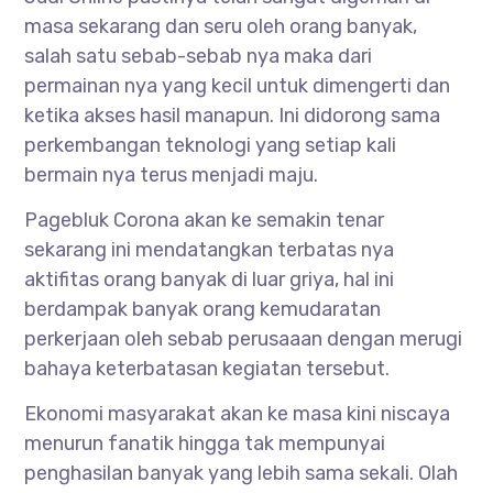
masa sekarang dan seru oleh orang banyak,
salah satu sebab-sebab nya maka dari
permainan nya yang kecil untuk dimengerti dan
ketika akses hasil manapun. Ini didorong sama
perkembangan teknologi yang setiap kali
bermain nya terus menjadi maju.
Pagebluk Corona akan ke semakin tenar
sekarang ini mendatangkan terbatas nya
aktifitas orang banyak di luar griya, hal ini
berdampak banyak orang kemudaratan
perkerjaan oleh sebab perusaaan dengan merugi
bahaya keterbatasan kegiatan tersebut.
Ekonomi masyarakat akan ke masa kini niscaya
menurun fanatik hingga tak mempunyai
penghasilan banyak yang lebih sama sekali. Olah