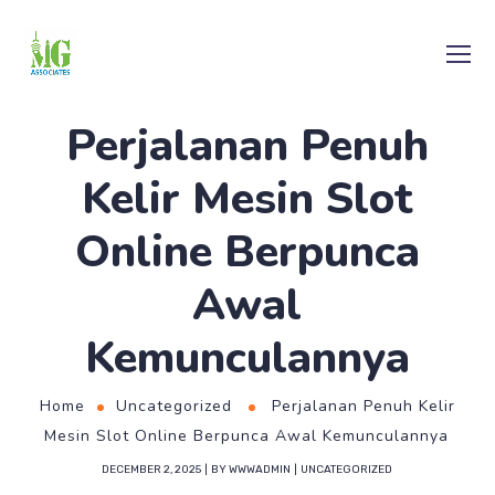
Perjalanan Penuh
Kelir Mesin Slot
Online Berpunca
Awal
Kemunculannya
Home
Uncategorized
Perjalanan Penuh Kelir
Mesin Slot Online Berpunca Awal Kemunculannya
DECEMBER 2, 2025
BY
WWWADMIN
UNCATEGORIZED