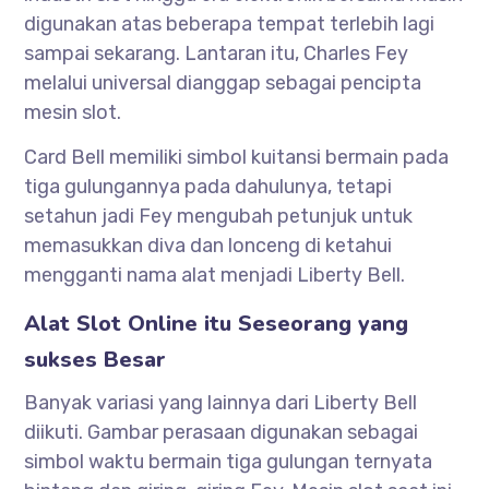
digunakan atas beberapa tempat terlebih lagi
sampai sekarang. Lantaran itu, Charles Fey
melalui universal dianggap sebagai pencipta
mesin slot.
Card Bell memiliki simbol kuitansi bermain pada
tiga gulungannya pada dahulunya, tetapi
setahun jadi Fey mengubah petunjuk untuk
memasukkan diva dan lonceng di ketahui
mengganti nama alat menjadi Liberty Bell.
Alat Slot Online itu Seseorang yang
sukses Besar
Banyak variasi yang lainnya dari Liberty Bell
diikuti. Gambar perasaan digunakan sebagai
simbol waktu bermain tiga gulungan ternyata