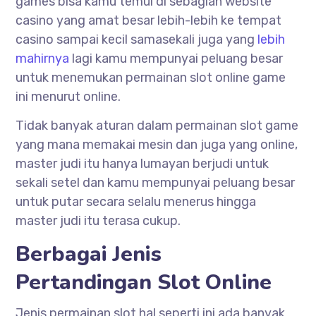
games bisa kamu temui di sebagian website
casino yang amat besar lebih-lebih ke tempat
casino sampai kecil samasekali juga yang
lebih
mahirnya
lagi kamu mempunyai peluang besar
untuk menemukan permainan slot online game
ini menurut online.
Tidak banyak aturan dalam permainan slot game
yang mana memakai mesin dan juga yang online,
master judi itu hanya lumayan berjudi untuk
sekali setel dan kamu mempunyai peluang besar
untuk putar secara selalu menerus hingga
master judi itu terasa cukup.
Berbagai Jenis
Pertandingan Slot Online
Jenis permainan slot hal seperti ini ada banyak