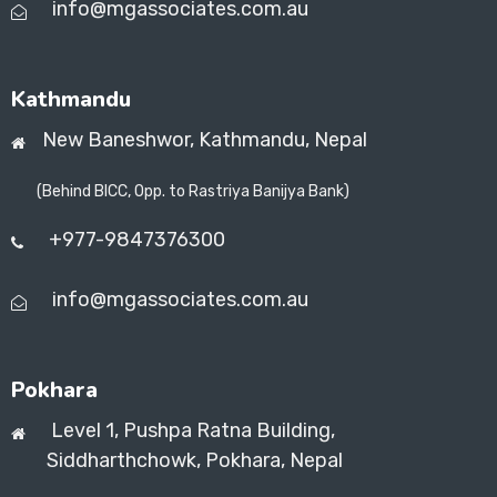
info@mgassociates.com.au
Kathmandu
New Baneshwor,
Kathmandu, Nepal
(Behind BICC, Opp. to Rastriya Banijya Bank)
+977-9847376300
info@mgassociates.com.au
Pokhara
Level 1, Pushpa Ratna Building,
Siddharthchowk, Pokhara, Nepal