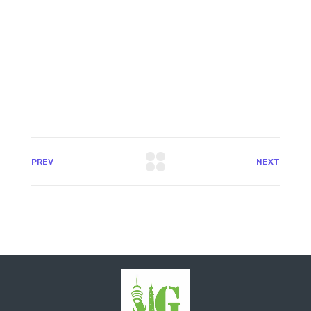
PREV
NEXT