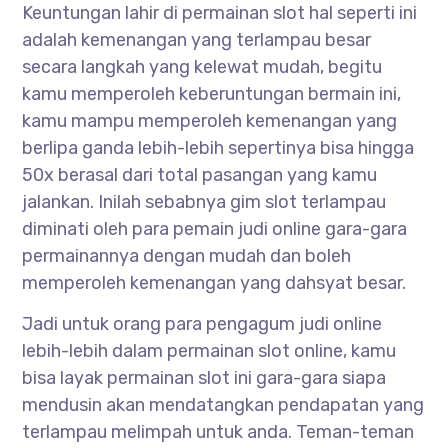
Keuntungan lahir di permainan slot hal seperti ini
adalah kemenangan yang terlampau besar
secara langkah yang kelewat mudah, begitu
kamu memperoleh keberuntungan bermain ini,
kamu mampu memperoleh kemenangan yang
berlipa ganda lebih-lebih sepertinya bisa hingga
50x berasal dari total pasangan yang kamu
jalankan. Inilah sebabnya gim slot terlampau
diminati oleh para pemain judi online gara-gara
permainannya dengan mudah dan boleh
memperoleh kemenangan yang dahsyat besar.
Jadi untuk orang para pengagum judi online
lebih-lebih dalam permainan slot online, kamu
bisa layak permainan slot ini gara-gara siapa
mendusin akan mendatangkan pendapatan yang
terlampau melimpah untuk anda. Teman-teman