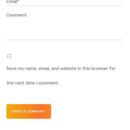
Email*
Comment
Save my name, email, and website in this browser for
the next time I comment.
POST A COMMENT